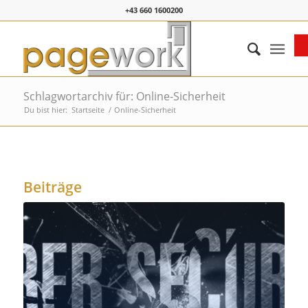
+43 660 1600200
O
Schlagwortarchiv für: Online-Sicherheit
Du bist hier:
Startseite
/
Online-Sicherheit
Beiträge