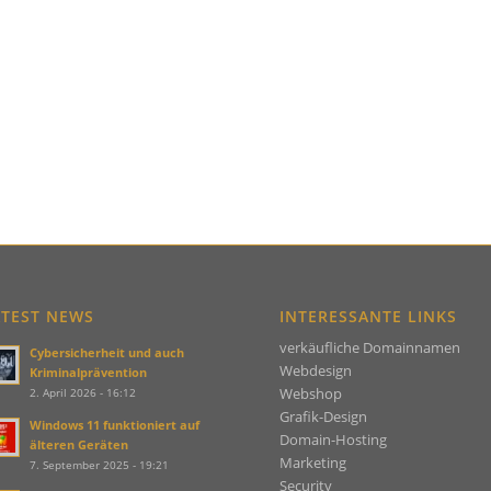
ATEST NEWS
INTERESSANTE LINKS
verkäufliche Domainnamen
Cybersicherheit und auch
Webdesign
Kriminalprävention
Webshop
2. April 2026 - 16:12
Grafik-Design
Windows 11 funktioniert auf
Domain-Hosting
älteren Geräten
Marketing
7. September 2025 - 19:21
Security