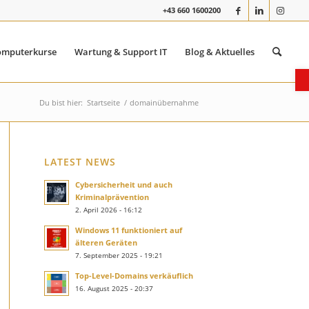
+43 660 1600200
omputerkurse
Wartung & Support IT
Blog & Aktuelles
O
Du bist hier:
Startseite
/
domainübernahme
LATEST NEWS
Cybersicherheit und auch
Kriminalprävention
2. April 2026 - 16:12
Windows 11 funktioniert auf
älteren Geräten
7. September 2025 - 19:21
Top-Level-Domains verkäuflich
16. August 2025 - 20:37